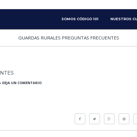
SKIP TO PRIMARY CONTENT
SKIP TO SECONDARY CONTENT
SOMOS CÓDIGO 101
NUESTROS C
MAIN MENU
GUARDAS RURALES PREGUNTAS FRECUENTES
ENTES
DEJA UN COMENTARIO