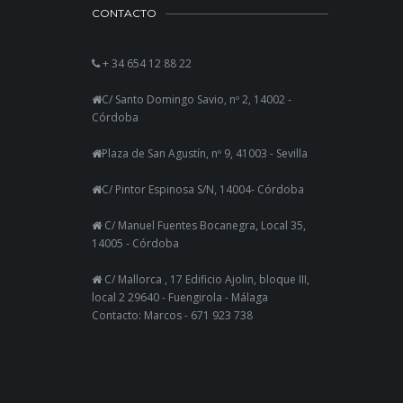
CONTACTO
+ 34 654 12 88 22
C/ Santo Domingo Savio, nº 2, 14002 -
Córdoba
Plaza de San Agustín, nº 9, 41003 - Sevilla
C/ Pintor Espinosa S/N, 14004- Córdoba
C/ Manuel Fuentes Bocanegra, Local 35,
14005 - Córdoba
C/ Mallorca , 17 Edificio Ajolin, bloque III,
local 2 29640 - Fuengirola - Málaga
Contacto: Marcos - 671 923 738