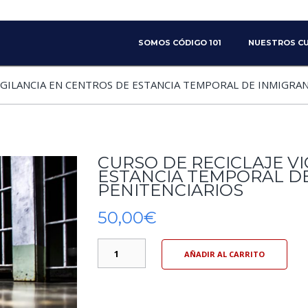
SKIP TO PRIMARY CONTENT
SKIP TO SECONDARY CONTENT
SOMOS CÓDIGO 101
NUESTROS C
MAIN MENU
VIGILANCIA EN CENTROS DE ESTANCIA TEMPORAL DE INMIGRAN
CURSO DE RECICLAJE V
ESTANCIA TEMPORAL DE
PENITENCIARIOS
50,00
€
AÑADIR AL CARRITO