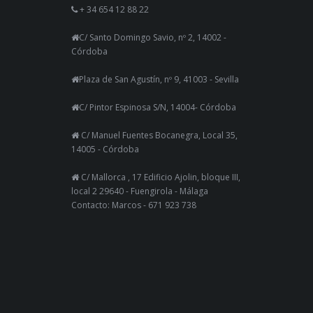
+ 34 654 12 88 22
C/ Santo Domingo Savio, nº 2, 14002 -
Córdoba
Plaza de San Agustín, nº 9, 41003 - Sevilla
C/ Pintor Espinosa S/N, 14004- Córdoba
C/ Manuel Fuentes Bocanegra, Local 35,
14005 - Córdoba
C/ Mallorca , 17 Edificio Ajolin, bloque III,
local 2 29640 - Fuengirola - Málaga
Contacto: Marcos - 671 923 738