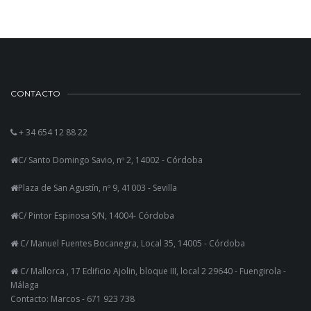
CONTACTO
+ 34 654 12 88 22
C/ Santo Domingo Savio, nº 2, 14002 - Córdoba
Plaza de San Agustín, nº 9, 41003 - Sevilla
C/ Pintor Espinosa S/N, 14004- Córdoba
C/ Manuel Fuentes Bocanegra, Local 35, 14005 - Córdoba
C/ Mallorca , 17 Edificio Ajolin, bloque III, local 2 29640 - Fuengirola -
Málaga
Contacto: Marcos - 671 923 738