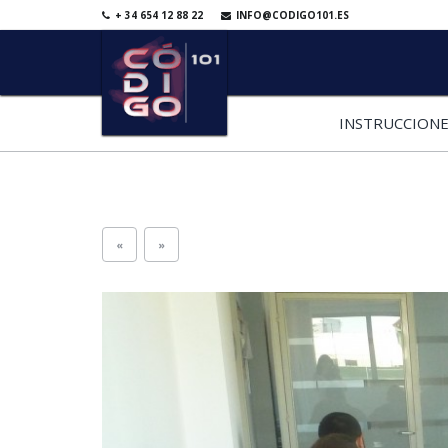
+ 34 654 12 88 22
INFO@CODIGO101.ES
INSTRUCCIONE
«
»