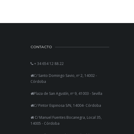
CONTACTO
+ 34 654 12 88 22
C/ Santo Domingo Savio, nº 2, 14002 -
Córdoba
Plaza de San Agustín, nº 9, 41003 - Sevilla
C/ Pintor Espinosa S/N, 14004- Córdoba
C/ Manuel Fuentes Bocanegra, Local 35,
14005 - Córdoba