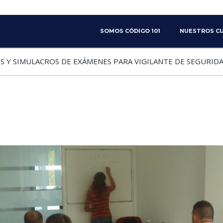
SKIP TO PRIMARY CONTENT
SKIP TO SECONDARY CONTENT
SOMOS CÓDIGO 101
NUESTROS C
MAIN MENU
S Y SIMULACROS DE EXÁMENES PARA VIGILANTE DE SEGURIDAD