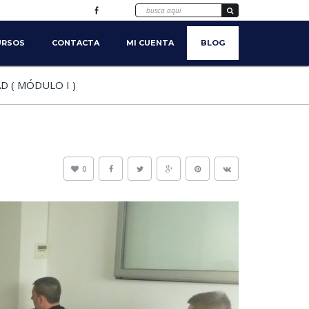
URSOS
CONTACTA
MI CUENTA
BLOG
 ( MÓDULO I )
0