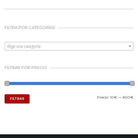
FILTRA POR CATEGORÍAS
Elige una categoría
FILTRAR POR PRECIO
Precio:
10€
—
600€
FILTRAR